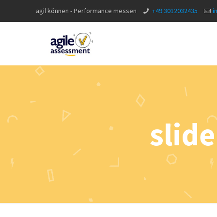
agil können - Performance messen
+49 3012032435
i
slid