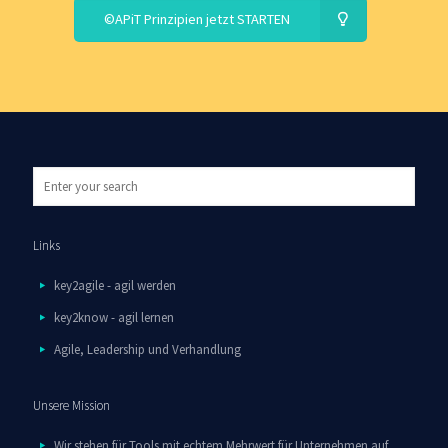
©APiT Prinzipien jetzt STARTEN
Links
key2agile - agil werden
key2know - agil lernen
Agile, Leadership und Verhandlung
Unsere Mission
Wir stehen für Tools mit echtem Mehrwert für Unternehmen auf