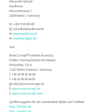
Alexander Schaaf
key2know
Kanzowstrasse 1
10439 Berlin / Germany
M + 49179 69 88 457
@ schaaf(at)key2know.de
W
www.key2know.de
W
www.key2agile.de
und
NowConcept® Valentin Nowotny
Perfect Training Results Worldwide
Wollankstr. 131 A
13187 Berlin-Pankow / Germany
T +49 30 49 08 45 00
F +49 30 49 08 44 99
@ info(at)nowconcept.de
D
www.nowconcept.de
E
www.nowconcept.com
Quellenangaben für die verwendeten Bilder und Grafiken:
http://fotolia.de
http://pixelio.de