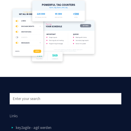
Links
key2agile - agil werden