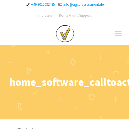
+49 3012032435
info@agile-assessment.de
Impressum
Kontakt und Support
home_software_calltoac