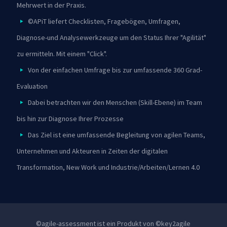
Mehrwert in der Praxis.
©APiT liefert Checklisten, Fragebögen, Umfragen,
Diagnose-und Analysewerkzeuge um den Status Ihrer "Agilität"
zu ermitteln. Mit einem "Click".
Von der einfachen Umfrage bis zur umfassende 360 Grad-
Evaluation
Dabei betrachten wir den Menschen (Skill-Ebene) im Team
bis hin zur Diagnose Ihrer Prozesse
Das Ziel ist eine umfassende Begleitung von agilen Teams,
Unternehmen und Akteuren in Zeiten der digitalen
Transformation, New Work und Industrie/Arbeiten/Lernen 4.0
©agile-assessment ist ein Produkt von ©key2agile