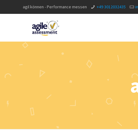
agil können - Performance messen
+49 3012032435
i