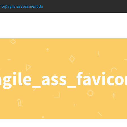
nfo@agile-assessment.de
agile_ass_favico