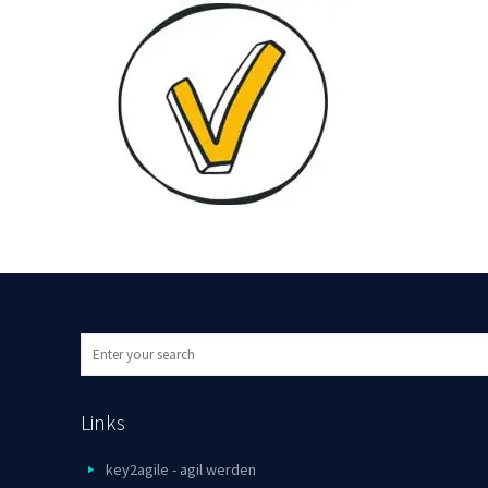
Links
key2agile - agil werden